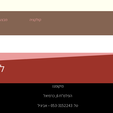
קולקציה
מבצעי
לה
מיקומנו:
הפלמ"ח 6, כרמיאל
טל. 053-3152243 – אביגיל